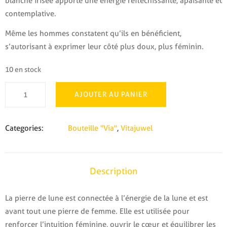
blanche irisée apporte une énergie réfléchissante, apaisante et
contemplative.
Même les hommes constatent qu’ils en bénéficient,
s’autorisant à exprimer leur côté plus doux, plus féminin.
10 en stock
quantité
AJOUTER AU PANIER
de
Bouteille
"Via"
Categories:
Bouteille "Via"
,
Vitajuwel
Luna
Description
La pierre de lune est connectée à l’énergie de la lune et est
avant tout une pierre de femme. Elle est utilisée pour
renforcer l’intuition féminine, ouvrir le cœur et équilibrer les