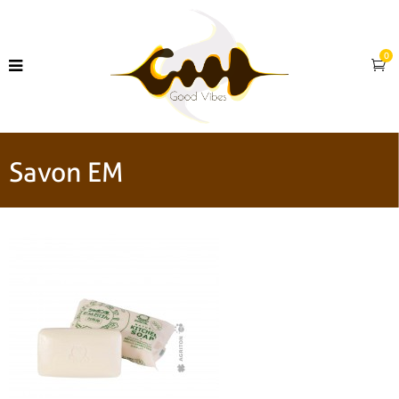
0
Savon EM