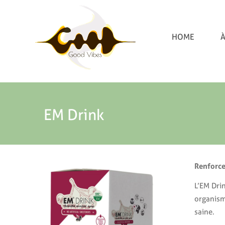
HOME
À
EM Drink
Renforce
L’EM Dri
organisme
saine.