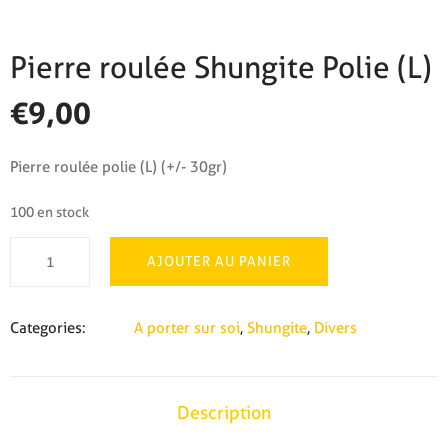
Pierre roulée Shungite Polie (L)
€
9,00
Pierre roulée polie (L) (+/- 30gr)
100 en stock
quantité
AJOUTER AU PANIER
de
Pierre
roulée
Categories:
A porter sur soi
,
Shungite
,
Divers
Shungite
Polie
(L)
Description