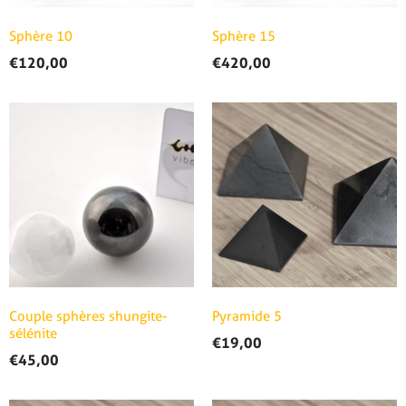
Sphère 10
Sphère 15
€
120,00
€
420,00
Couple sphères shungite-
Pyramide 5
sélénite
€
19,00
€
45,00