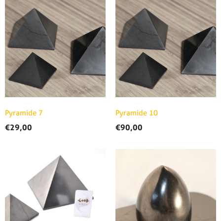
Pyramide 7
Pyramide 10
€
29,00
€
90,00