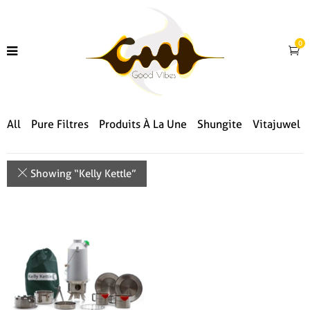
0
All
Pure Filtres
Produits À La Une
Shungite
Vitajuwel
Showing “
Kelly Kettle
”