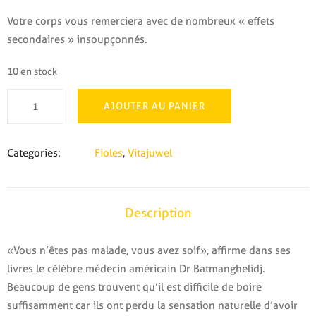
Votre corps vous remerciera avec de nombreux « effets
secondaires » insoupçonnés.
10 en stock
quantité
AJOUTER AU PANIER
de
Fiole
Plaisir
Categories:
Fioles
,
Vitajuwel
d'eau
Description
«Vous n’êtes pas malade, vous avez soif», affirme dans ses
livres le célèbre médecin américain Dr Batmanghelidj.
Beaucoup de gens trouvent qu’il est difficile de boire
suffisamment car ils ont perdu la sensation naturelle d’avoir