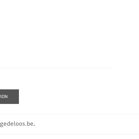
TION
rgedeloos.be
.